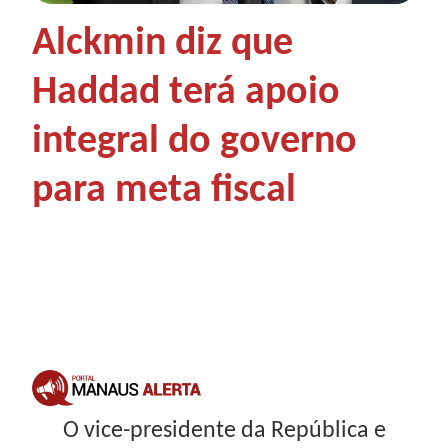
Alckmin diz que
Haddad terá apoio
integral do governo
para meta fiscal
O vice-presidente da República e