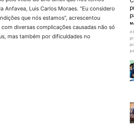
C
p
da Anfavea, Luis Carlos Moraes. “Eu considero
p
dições que nós estamos”, acrescentou
Ma
o com diversas complicações causadas não só
A 
rus, mas também por dificuldades no
pr
pú
pa