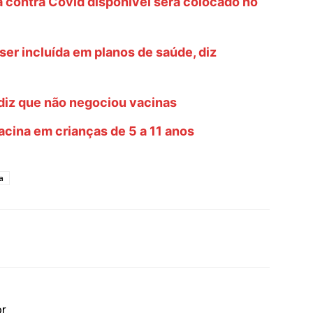
 contra Covid disponível será colocado no
ser incluída em planos de saúde, diz
 diz que não negociou vacinas
vacina em crianças de 5 a 11 anos
a
or