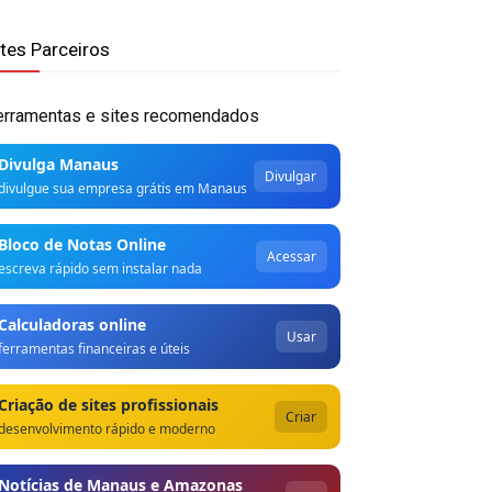
ites Parceiros
erramentas e sites recomendados
Divulga Manaus
Divulgar
divulgue sua empresa grátis em Manaus
Bloco de Notas Online
Acessar
escreva rápido sem instalar nada
Calculadoras online
Usar
ferramentas financeiras e úteis
Criação de sites profissionais
Criar
desenvolvimento rápido e moderno
Notícias de Manaus e Amazonas