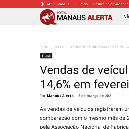
C
24.5
Início
Política de privacidade
Manaus
Porta
INÍ
Mana
Início
Brasil
Vendas de veículos têm queda de 14
Alert
Brasil
Vendas de veícu
14,6% em fevere
Por
Manaus Alerta
-
5 de março de 2021
As vendas de veículos registraram 
comparação com o mesmo mês de 202
pela Associação Nacional de Fabric