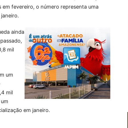
s em fevereiro, o número representa uma
janeiro.
ueda ainda
 passado,
,8 mil
ram um
e
,4 mil
m um
alização em janeiro.