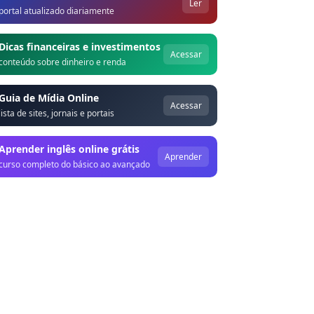
Ler
portal atualizado diariamente
Dicas financeiras e investimentos
Acessar
conteúdo sobre dinheiro e renda
Guia de Mídia Online
Acessar
lista de sites, jornais e portais
Aprender inglês online grátis
Aprender
curso completo do básico ao avançado