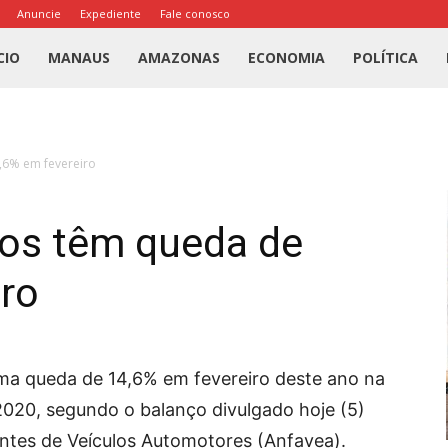
Anuncie
Expediente
Fale conosco
l
CIO
MANAUS
AMAZONAS
ECONOMIA
POLÍTICA
us
,6% em fevereiro
a
los têm queda de
iro
uma queda de 14,6% em fevereiro deste ano na
0, segundo o balanço divulgado hoje (5)
antes de Veículos Automotores (Anfavea).