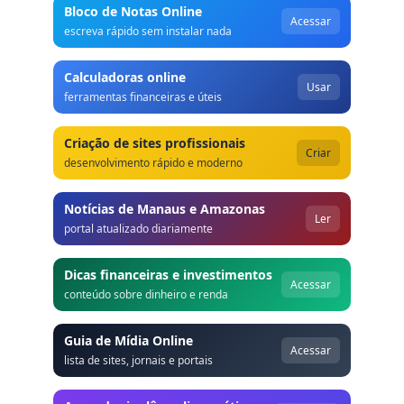
Bloco de Notas Online
Acessar
escreva rápido sem instalar nada
Calculadoras online
Usar
ferramentas financeiras e úteis
Criação de sites profissionais
Criar
desenvolvimento rápido e moderno
Notícias de Manaus e Amazonas
Ler
portal atualizado diariamente
Dicas financeiras e investimentos
Acessar
conteúdo sobre dinheiro e renda
Guia de Mídia Online
Acessar
lista de sites, jornais e portais