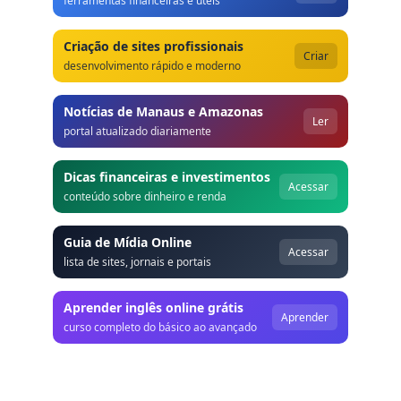
ferramentas financeiras e úteis
Criação de sites profissionais
Criar
desenvolvimento rápido e moderno
Notícias de Manaus e Amazonas
Ler
portal atualizado diariamente
Dicas financeiras e investimentos
Acessar
conteúdo sobre dinheiro e renda
Guia de Mídia Online
Acessar
lista de sites, jornais e portais
Aprender inglês online grátis
Aprender
curso completo do básico ao avançado