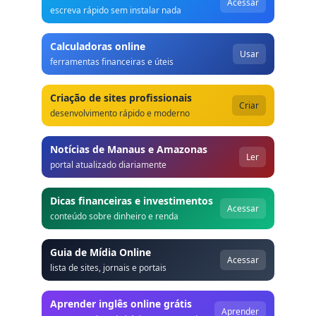
Acessar
escreva rápido sem instalar nada
Calculadoras online
Usar
ferramentas financeiras e úteis
Criação de sites profissionais
Criar
desenvolvimento rápido e moderno
Notícias de Manaus e Amazonas
Ler
portal atualizado diariamente
Dicas financeiras e investimentos
Acessar
conteúdo sobre dinheiro e renda
Guia de Mídia Online
Acessar
lista de sites, jornais e portais
Aprender inglês online grátis
Aprender