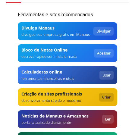
Ferramentas e sites recomendados
Divulga Manaus
Divulgar
divulgue sua empresa grátis em Manaus
Bloco de Notas Online
Acessar
escreva rápido sem instalar nada
Calculadoras online
Usar
ferramentas financeiras e úteis
Criação de sites profissionais
Criar
desenvolvimento rápido e moderno
Notícias de Manaus e Amazonas
Ler
portal atualizado diariamente