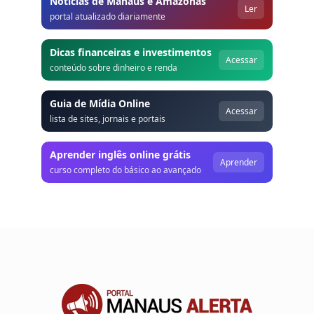
Notícias de Manaus e Amazonas
Ler
portal atualizado diariamente
Dicas financeiras e investimentos
Acessar
conteúdo sobre dinheiro e renda
Guia de Mídia Online
Acessar
lista de sites, jornais e portais
Aprender inglês online grátis
Aprender
curso completo do básico ao avançado