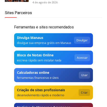
4 de agosto de 2026
Sites Parceiros
Ferramentas e sites recomendados
Divulga Manaus
Divulgar
divulgue sua empresa grátis em Manaus
Bloco de Notas Online
Acessar
escreva rápido sem instalar nada
Calculadoras online
Usar
ferramentas financeiras e úteis
Criação de sites profissionais
Criar
desenvolvimento rápido e moderno