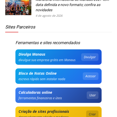
data definida e novo formato; confira as
novidades
4 de agosto de 2026
Sites Parceiros
Ferramentas e sites recomendados
Divulga Manaus
Divulgar
divulgue sua empresa grátis em Manaus
Bloco de Notas Online
Acessar
escreva rápido sem instalar nada
Calculadoras online
Usar
ferramentas financeiras e úteis
Criação de sites profissionais
Criar