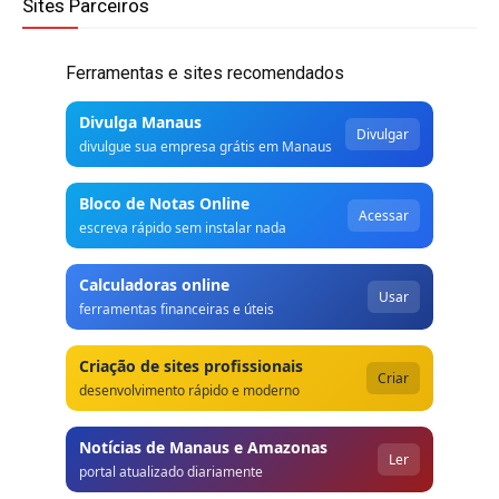
Sites Parceiros
Ferramentas e sites recomendados
Divulga Manaus
Divulgar
divulgue sua empresa grátis em Manaus
Bloco de Notas Online
Acessar
escreva rápido sem instalar nada
Calculadoras online
Usar
ferramentas financeiras e úteis
Criação de sites profissionais
Criar
desenvolvimento rápido e moderno
Notícias de Manaus e Amazonas
Ler
portal atualizado diariamente