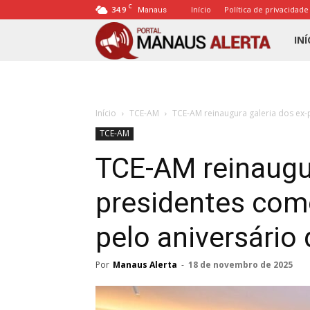
C
34.9
Início
Política de privacidade
Manaus
Porta
INÍ
Mana
Início
TCE-AM
TCE-AM reinaugura galeria dos ex-
Alert
TCE-AM
TCE-AM reinaugur
presidentes com
pelo aniversário
Por
Manaus Alerta
-
18 de novembro de 2025