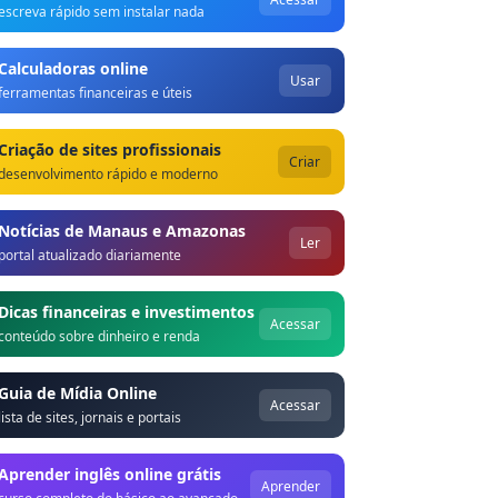
escreva rápido sem instalar nada
Calculadoras online
Usar
ferramentas financeiras e úteis
Criação de sites profissionais
Criar
desenvolvimento rápido e moderno
Notícias de Manaus e Amazonas
Ler
portal atualizado diariamente
Dicas financeiras e investimentos
Acessar
conteúdo sobre dinheiro e renda
Guia de Mídia Online
Acessar
lista de sites, jornais e portais
Aprender inglês online grátis
Aprender