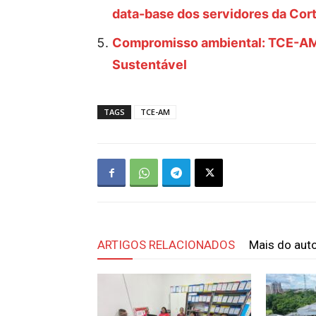
data-base dos servidores da Cor
Compromisso ambiental: TCE-AM 
Sustentável
TAGS
TCE-AM
ARTIGOS RELACIONADOS
Mais do aut