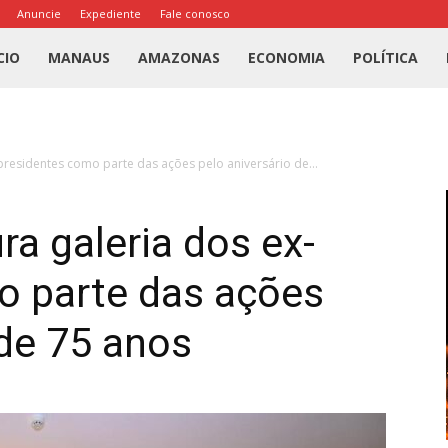
Anuncie
Expediente
Fale conosco
l
CIO
MANAUS
AMAZONAS
ECONOMIA
POLÍTICA
us
presidentes como parte das ações pelo aniversário de...
a
a galeria dos ex-
o parte das ações
 de 75 anos