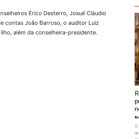
V
nselheiros Érico Desterro, Josué Cláudio
de contas João Barroso, o auditor Luiz
ilho, além da conselheira-presidente.
R
p
n
Ma
O 
qu