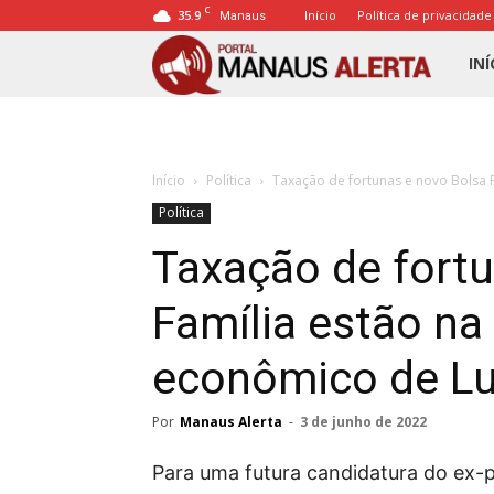
C
35.9
Início
Política de privacidade
Manaus
Porta
INÍ
Mana
Início
Política
Taxação de fortunas e novo Bolsa F
Alert
Política
Taxação de fort
Família estão na
econômico de Lu
Por
Manaus Alerta
-
3 de junho de 2022
Para uma futura candidatura do ex-pr