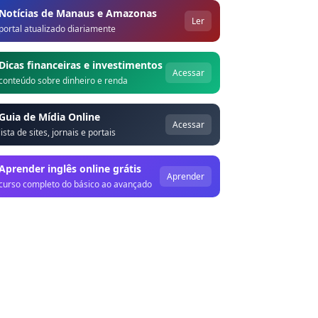
Notícias de Manaus e Amazonas
Ler
portal atualizado diariamente
Dicas financeiras e investimentos
Acessar
conteúdo sobre dinheiro e renda
Guia de Mídia Online
Acessar
lista de sites, jornais e portais
Aprender inglês online grátis
Aprender
curso completo do básico ao avançado