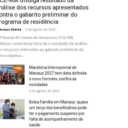
CE-AM divulga resultado da
nálise dos recursos apresentados
ontra o gabarito preliminar do
rograma de residência
naus Alerta
-
5 de agosto de 2026
Tribunal de Contas do Amazonas (TCE-AM)
blicou, nesta terça-feira (4), o resultado da análise
s recursos referentes ao gabarito preliminar da
ova objetiva...
Maratona Internacional de
Manaus 2027 tem data definida
e novo formato; confira as
novidades
4 de agosto de 2026
Bolsa Família em Manaus: quase
um terço dos beneficiários pode
ter o pagamento suspenso por
falta de acompanhamento de
saúde