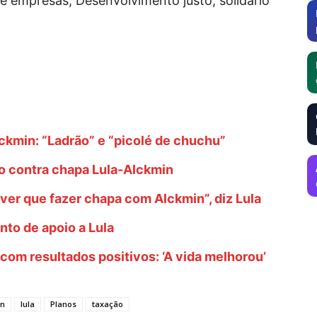
 e empresas; Desenvolvimento justo, solidário
.
ckmin: “Ladrão” e “picolé de chuchu”
do contra chapa Lula-Alckmin
ver que fazer chapa com Alckmin”, diz Lula
to de apoio a Lula
om resultados positivos: ‘A vida melhorou’
in
lula
Planos
taxação