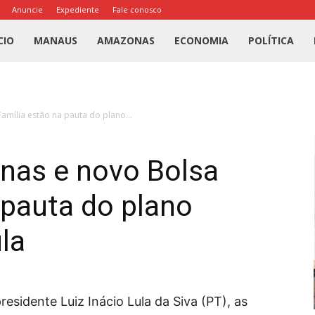
Anuncie
Expediente
Fale conosco
l
CIO
MANAUS
AMAZONAS
ECONOMIA
POLÍTICA
us
amília estão na pauta do plano...
a
unas e novo Bolsa
 pauta do plano
la
esidente Luiz Inácio Lula da Siva (PT), as