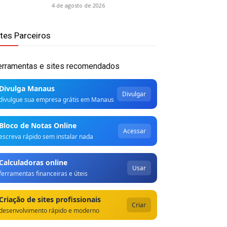
4 de agosto de 2026
ites Parceiros
erramentas e sites recomendados
Divulga Manaus
Divulgar
divulgue sua empresa grátis em Manaus
Bloco de Notas Online
Acessar
escreva rápido sem instalar nada
Calculadoras online
Usar
ferramentas financeiras e úteis
Criação de sites profissionais
Criar
desenvolvimento rápido e moderno