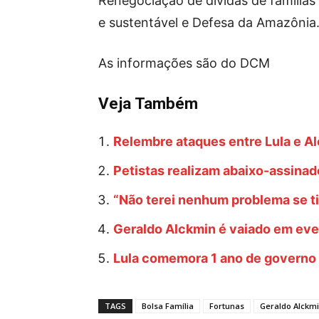
Renegociação de dívidas de famílias
e sustentável e Defesa da Amazônia
As informações são do DCM
Veja Também
Relembre ataques entre Lula e Al
Petistas realizam abaixo-assina
“Não terei nenhum problema se ti
Geraldo Alckmin é vaiado em even
Lula comemora 1 ano de governo c
TAGS
Bolsa Família
Fortunas
Geraldo Alckm