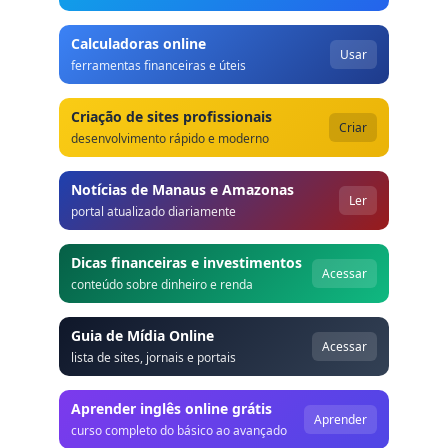
Calculadoras online
Usar
ferramentas financeiras e úteis
Criação de sites profissionais
Criar
desenvolvimento rápido e moderno
Notícias de Manaus e Amazonas
Ler
portal atualizado diariamente
Dicas financeiras e investimentos
Acessar
conteúdo sobre dinheiro e renda
Guia de Mídia Online
Acessar
lista de sites, jornais e portais
Aprender inglês online grátis
Aprender
curso completo do básico ao avançado