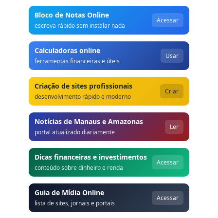
Bloco de Notas Online
Acessar
escreva rápido sem instalar nada
Calculadoras online
Usar
ferramentas financeiras e úteis
Criação de sites profissionais
Criar
desenvolvimento rápido e moderno
Notícias de Manaus e Amazonas
Ler
portal atualizado diariamente
Dicas financeiras e investimentos
Acessar
conteúdo sobre dinheiro e renda
Guia de Mídia Online
Acessar
lista de sites, jornais e portais