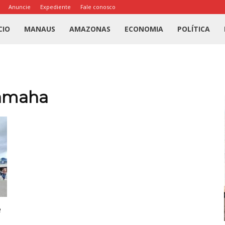
Anuncie
Expediente
Fale conosco
l
CIO
MANAUS
AMAZONAS
ECONOMIA
POLÍTICA
us
a
Yamaha
e