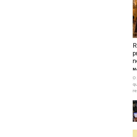
R
p
n
Ma
O 
qu
re