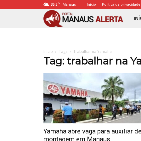
C
35.3
Início
Política de privacidade
Manaus
Porta
INÍ
Mana
Início
Tags
Trabalhar na Yamaha
Alert
Tag: trabalhar na 
Yamaha abre vaga para auxiliar d
montagem em Manaus