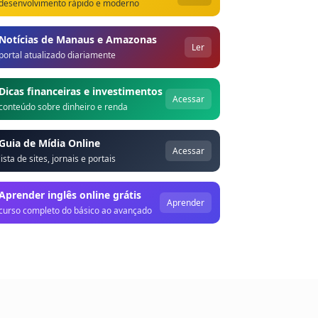
desenvolvimento rápido e moderno
Notícias de Manaus e Amazonas
Ler
portal atualizado diariamente
Dicas financeiras e investimentos
Acessar
conteúdo sobre dinheiro e renda
Guia de Mídia Online
Acessar
lista de sites, jornais e portais
Aprender inglês online grátis
Aprender
curso completo do básico ao avançado