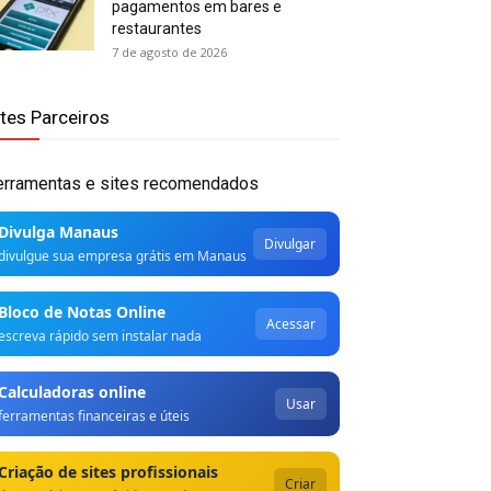
pagamentos em bares e
restaurantes
7 de agosto de 2026
ites Parceiros
erramentas e sites recomendados
Divulga Manaus
Divulgar
divulgue sua empresa grátis em Manaus
Bloco de Notas Online
Acessar
escreva rápido sem instalar nada
Calculadoras online
Usar
ferramentas financeiras e úteis
Criação de sites profissionais
Criar