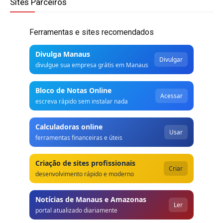
Sites Parceiros
Ferramentas e sites recomendados
Divulga Manaus
Divulgar
divulgue sua empresa grátis em Manaus
Bloco de Notas Online
Acessar
escreva rápido sem instalar nada
Calculadoras online
Usar
ferramentas financeiras e úteis
Criação de sites profissionais
Criar
desenvolvimento rápido e moderno
Notícias de Manaus e Amazonas
Ler
portal atualizado diariamente