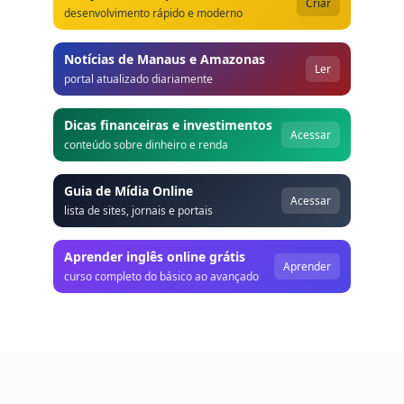
Criar
desenvolvimento rápido e moderno
Notícias de Manaus e Amazonas
Ler
portal atualizado diariamente
Dicas financeiras e investimentos
Acessar
conteúdo sobre dinheiro e renda
Guia de Mídia Online
Acessar
lista de sites, jornais e portais
Aprender inglês online grátis
Aprender
curso completo do básico ao avançado