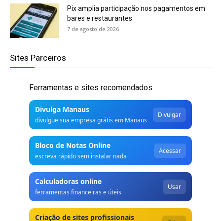
Pix amplia participação nos pagamentos em
bares e restaurantes
7 de agosto de 2026
Sites Parceiros
Ferramentas e sites recomendados
Divulga Manaus
Divulgar
divulgue sua empresa grátis em Manaus
Bloco de Notas Online
Acessar
escreva rápido sem instalar nada
Calculadoras online
Usar
ferramentas financeiras e úteis
Criação de sites profissionais