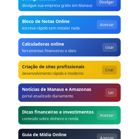
Divulgar
divulgue sua empresa grátis em Manaus
Bloco de Notas Online
Acessar
escreva rápido sem instalar nada
Calculadoras online
Usar
ferramentas financeiras e úteis
Criação de sites profissionais
Criar
desenvolvimento rápido e moderno
Notícias de Manaus e Amazonas
Ler
portal atualizado diariamente
Dicas financeiras e investimentos
Acessar
conteúdo sobre dinheiro e renda
Guia de Mídia Online
Acessar