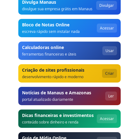
Divulga Manaus
Divulgar
divulgue sua empresa grátis em Manaus
Bloco de Notas Online
Acessar
escreva rápido sem instalar nada
Calculadoras online
Usar
ferramentas financeiras e úteis
Criação de sites profissionais
Criar
desenvolvimento rápido e moderno
Notícias de Manaus e Amazonas
Ler
portal atualizado diariamente
Dicas financeiras e investimentos
Acessar
conteúdo sobre dinheiro e renda
Guia de Mídia Online