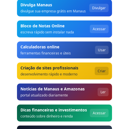
Divulga Manaus
Divulgar
divulgue sua empresa grátis em Manaus
Bloco de Notas Online
Acessar
escreva rápido sem instalar nada
Calculadoras online
Usar
ferramentas financeiras e úteis
Criação de sites profissionais
Criar
desenvolvimento rápido e moderno
Notícias de Manaus e Amazonas
Ler
portal atualizado diariamente
Dicas financeiras e investimentos
Acessar
conteúdo sobre dinheiro e renda