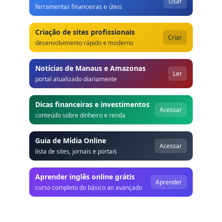
Usar
ferramentas financeiras e úteis
Criação de sites profissionais
Criar
desenvolvimento rápido e moderno
Notícias de Manaus e Amazonas
Ler
portal atualizado diariamente
Dicas financeiras e investimentos
Acessar
conteúdo sobre dinheiro e renda
Guia de Mídia Online
Acessar
lista de sites, jornais e portais
Aprender inglês online grátis
Aprender
curso completo do básico ao avançado