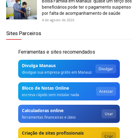
Bolsa Família em Manaus: quase um terço dos
beneficiários pode ter o pagamento suspenso
por falta de acompanhamento de saúde
4 de agosto de 2026
Sites Parceiros
Ferramentas e sites recomendados
Divulga Manaus
Divulgar
divulgue sua empresa grátis em Manaus
Bloco de Notas Online
Acessar
escreva rápido sem instalar nada
Calculadoras online
Usar
ferramentas financeiras e úteis
Criação de sites profissionais
Criar