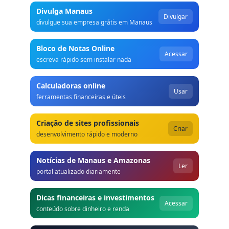
Divulga Manaus
Divulgar
divulgue sua empresa grátis em Manaus
Bloco de Notas Online
Acessar
escreva rápido sem instalar nada
Calculadoras online
Usar
ferramentas financeiras e úteis
Criação de sites profissionais
Criar
desenvolvimento rápido e moderno
Notícias de Manaus e Amazonas
Ler
portal atualizado diariamente
Dicas financeiras e investimentos
Acessar
conteúdo sobre dinheiro e renda