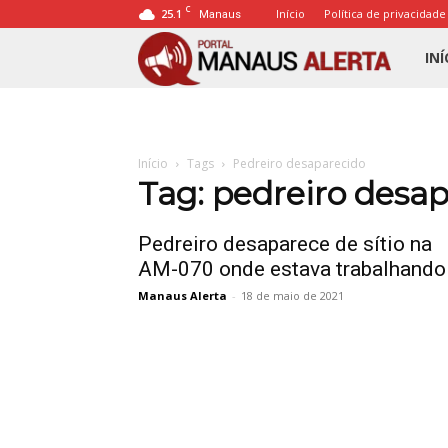
C
25.1
Início
Política de privacidade
Manaus
Porta
INÍ
Mana
Início
Tags
Pedreiro desaparecido
Alert
Tag: pedreiro desa
Pedreiro desaparece de sítio na
AM-070 onde estava trabalhando
Manaus Alerta
-
18 de maio de 2021