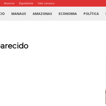
Anuncie
Expediente
Fale conosco
l
CIO
MANAUS
AMAZONAS
ECONOMIA
POLÍTICA
us
a
parecido