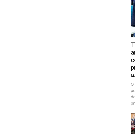
T
a
c
p
Ma
O 
pu
do
pr