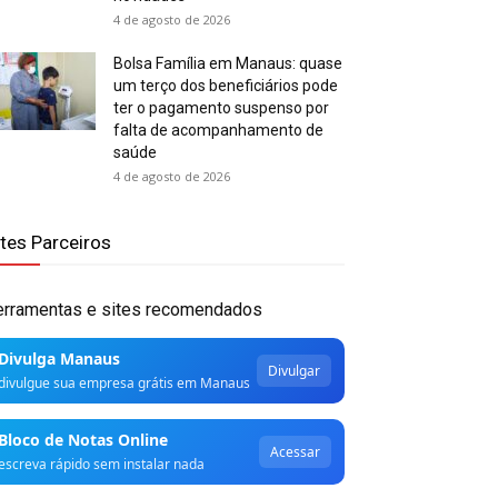
4 de agosto de 2026
Bolsa Família em Manaus: quase
um terço dos beneficiários pode
ter o pagamento suspenso por
falta de acompanhamento de
saúde
4 de agosto de 2026
ites Parceiros
erramentas e sites recomendados
Divulga Manaus
Divulgar
divulgue sua empresa grátis em Manaus
Bloco de Notas Online
Acessar
escreva rápido sem instalar nada