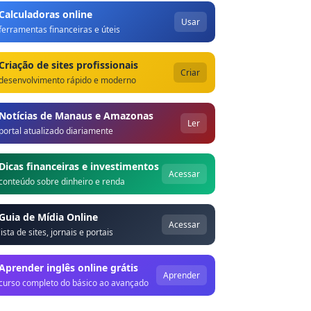
Calculadoras online
Usar
ferramentas financeiras e úteis
Criação de sites profissionais
Criar
desenvolvimento rápido e moderno
Notícias de Manaus e Amazonas
Ler
portal atualizado diariamente
Dicas financeiras e investimentos
Acessar
conteúdo sobre dinheiro e renda
Guia de Mídia Online
Acessar
lista de sites, jornais e portais
Aprender inglês online grátis
Aprender
curso completo do básico ao avançado