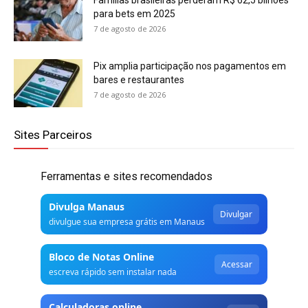
para bets em 2025
7 de agosto de 2026
Pix amplia participação nos pagamentos em
bares e restaurantes
7 de agosto de 2026
Sites Parceiros
Ferramentas e sites recomendados
Divulga Manaus
Divulgar
divulgue sua empresa grátis em Manaus
Bloco de Notas Online
Acessar
escreva rápido sem instalar nada
Calculadoras online