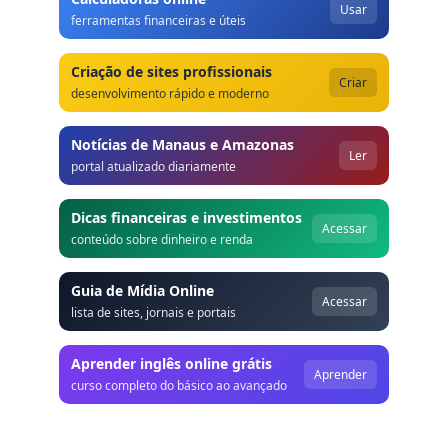
Usar
ferramentas financeiras e úteis
Criação de sites profissionais
Criar
desenvolvimento rápido e moderno
Notícias de Manaus e Amazonas
Ler
portal atualizado diariamente
Dicas financeiras e investimentos
Acessar
conteúdo sobre dinheiro e renda
Guia de Mídia Online
Acessar
lista de sites, jornais e portais
Aprender inglês online grátis
Aprender
curso completo do básico ao avançado