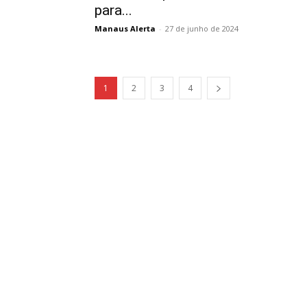
para...
Manaus Alerta
-
27 de junho de 2024
1
2
3
4