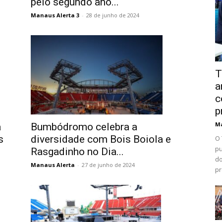
pelo segundo ano...
Manaus Alerta 3
-
28 de junho de 2024
T
a
c
p
Ma
Bumbódromo celebra a
a
diversidade com Bois Boiola e
s
O 
pu
Rasgadinho no Dia...
do
Manaus Alerta
-
27 de junho de 2024
pr