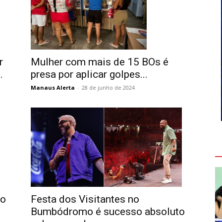
r
Mulher com mais de 15 BOs é
.
presa por aplicar golpes...
Manaus Alerta
-
28 de junho de 2024
V
ão
Festa dos Visitantes no
Bumbódromo é sucesso absoluto