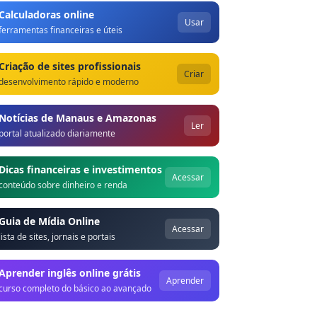
Calculadoras online
Usar
ferramentas financeiras e úteis
Criação de sites profissionais
Criar
desenvolvimento rápido e moderno
Notícias de Manaus e Amazonas
Ler
portal atualizado diariamente
Dicas financeiras e investimentos
Acessar
conteúdo sobre dinheiro e renda
Guia de Mídia Online
Acessar
lista de sites, jornais e portais
Aprender inglês online grátis
Aprender
curso completo do básico ao avançado