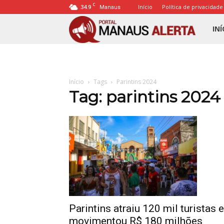
C
34.9
Início
Política de privacidade
Manaus
Porta
INÍ
Mana
Início
Tags
Parintins 2024
Alert
Tag: parintins 2024
Parintins atraiu 120 mil turistas e
movimentou R$ 180 milhões