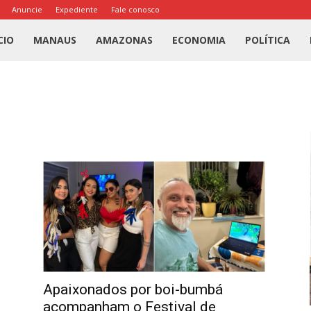
Anuncie
Expediente
Fale conosco
l
CIO
MANAUS
AMAZONAS
ECONOMIA
POLÍTICA
us
a
Apaixonados por boi-bumbá
acompanham o Festival de