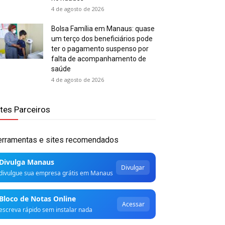
4 de agosto de 2026
Bolsa Família em Manaus: quase
um terço dos beneficiários pode
ter o pagamento suspenso por
falta de acompanhamento de
saúde
4 de agosto de 2026
ites Parceiros
erramentas e sites recomendados
Divulga Manaus
Divulgar
divulgue sua empresa grátis em Manaus
Bloco de Notas Online
Acessar
escreva rápido sem instalar nada