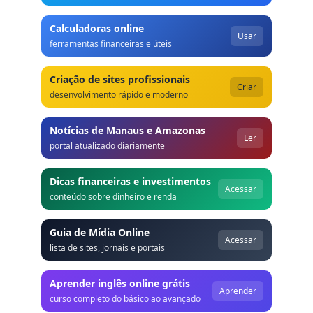
Calculadoras online
Usar
ferramentas financeiras e úteis
Criação de sites profissionais
Criar
desenvolvimento rápido e moderno
Notícias de Manaus e Amazonas
Ler
portal atualizado diariamente
Dicas financeiras e investimentos
Acessar
conteúdo sobre dinheiro e renda
Guia de Mídia Online
Acessar
lista de sites, jornais e portais
Aprender inglês online grátis
Aprender
curso completo do básico ao avançado