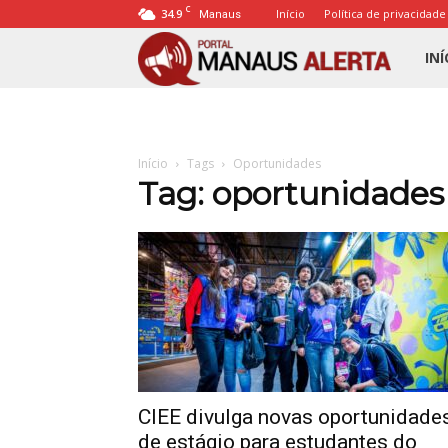
C
34.9
Início
Política de privacidade
Manaus
Porta
INÍ
Mana
Início
Tags
Oportunidades
Alert
Tag: oportunidades
CIEE divulga novas oportunidade
de estágio para estudantes do