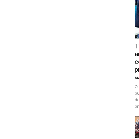
T
a
c
p
Ma
O 
pu
do
pr