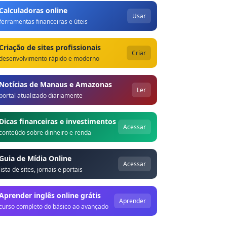
Calculadoras online
Usar
ferramentas financeiras e úteis
Criação de sites profissionais
Criar
desenvolvimento rápido e moderno
Notícias de Manaus e Amazonas
Ler
portal atualizado diariamente
Dicas financeiras e investimentos
Acessar
conteúdo sobre dinheiro e renda
Guia de Mídia Online
Acessar
lista de sites, jornais e portais
Aprender inglês online grátis
Aprender
curso completo do básico ao avançado