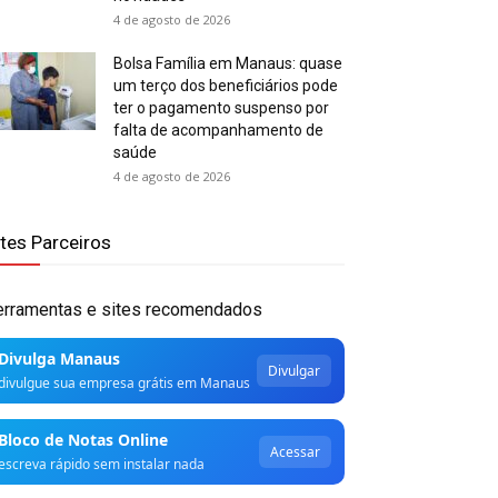
4 de agosto de 2026
Bolsa Família em Manaus: quase
um terço dos beneficiários pode
ter o pagamento suspenso por
falta de acompanhamento de
saúde
4 de agosto de 2026
ites Parceiros
erramentas e sites recomendados
Divulga Manaus
Divulgar
divulgue sua empresa grátis em Manaus
Bloco de Notas Online
Acessar
escreva rápido sem instalar nada