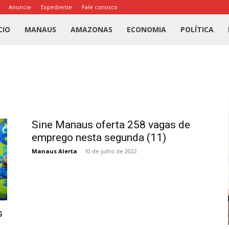
Anuncie
Expediente
Fale conosco
l
CIO
MANAUS
AMAZONAS
ECONOMIA
POLÍTICA
us
a
Sine Manaus oferta 258 vagas de
emprego nesta segunda (11)
Manaus Alerta
-
10 de julho de 2022
s