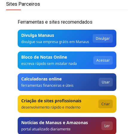
Sites Parceiros
Ferramentas e sites recomendados
Divulga Manaus
Divulgar
divulgue sua empresa grátis em Manaus
Bloco de Notas Online
Acessar
escreva rápido sem instalar nada
Calculadoras online
Usar
ferramentas financeiras e úteis
Criação de sites profissionais
Criar
desenvolvimento rápido e moderno
Notícias de Manaus e Amazonas
Ler
portal atualizado diariamente