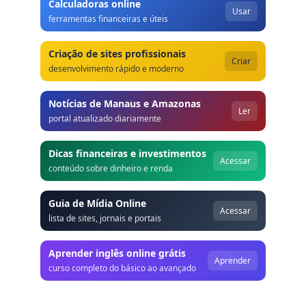
Calculadoras online
Usar
ferramentas financeiras e úteis
Criação de sites profissionais
Criar
desenvolvimento rápido e moderno
Notícias de Manaus e Amazonas
Ler
portal atualizado diariamente
Dicas financeiras e investimentos
Acessar
conteúdo sobre dinheiro e renda
Guia de Mídia Online
Acessar
lista de sites, jornais e portais
Aprender inglês online grátis
Aprender
curso completo do básico ao avançado