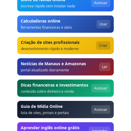
Acessar
escreva rápido sem instalar nada
Calculadoras online
Usar
ferramentas financeiras e úteis
Criação de sites profissionais
Criar
desenvolvimento rápido e moderno
Notícias de Manaus e Amazonas
Ler
portal atualizado diariamente
Dicas financeiras e investimentos
Acessar
conteúdo sobre dinheiro e renda
Guia de Mídia Online
Acessar
lista de sites, jornais e portais
Aprender inglês online grátis
Aprender