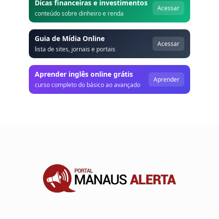
Dicas financeiras e investimentos
Acessar
conteúdo sobre dinheiro e renda
Guia de Mídia Online
Acessar
lista de sites, jornais e portais
Aprender inglês online grátis
Aprender
curso completo do básico ao avançado