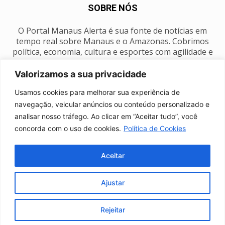
SOBRE NÓS
O Portal Manaus Alerta é sua fonte de notícias em
tempo real sobre Manaus e o Amazonas. Cobrimos
política, economia, cultura e esportes com agilidade e
foco na nossa região.
Valorizamos a sua privacidade
Contato:
manausalerta@gmail.com
Usamos cookies para melhorar sua experiência de
navegação, veicular anúncios ou conteúdo personalizado e
analisar nosso tráfego. Ao clicar em “Aceitar tudo”, você
SIGA-NOS
concorda com o uso de cookies.
Política de Cookies
Aceitar
Ajustar
Anuncie
Expediente
Fale conosco
Política de privacidade
Manaus Clima
Rejeitar
© Portal Manaus Alerta - Todos os direitos reservados