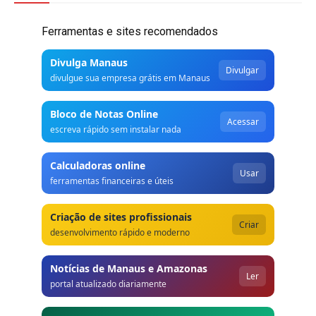
Ferramentas e sites recomendados
Divulga Manaus
Divulgar
divulgue sua empresa grátis em Manaus
Bloco de Notas Online
Acessar
escreva rápido sem instalar nada
Calculadoras online
Usar
ferramentas financeiras e úteis
Criação de sites profissionais
Criar
desenvolvimento rápido e moderno
Notícias de Manaus e Amazonas
Ler
portal atualizado diariamente