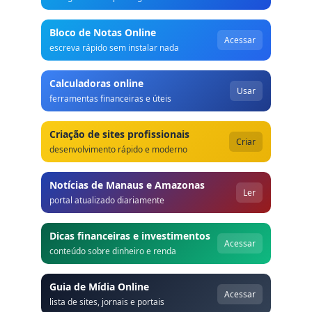
Bloco de Notas Online
Acessar
escreva rápido sem instalar nada
Calculadoras online
Usar
ferramentas financeiras e úteis
Criação de sites profissionais
Criar
desenvolvimento rápido e moderno
Notícias de Manaus e Amazonas
Ler
portal atualizado diariamente
Dicas financeiras e investimentos
Acessar
conteúdo sobre dinheiro e renda
Guia de Mídia Online
Acessar
lista de sites, jornais e portais