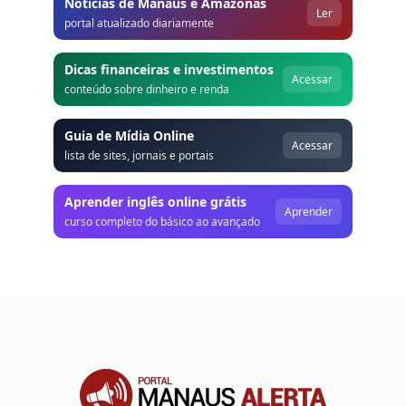
Notícias de Manaus e Amazonas
Ler
portal atualizado diariamente
Dicas financeiras e investimentos
Acessar
conteúdo sobre dinheiro e renda
Guia de Mídia Online
Acessar
lista de sites, jornais e portais
Aprender inglês online grátis
Aprender
curso completo do básico ao avançado