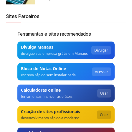
Sites Parceiros
Ferramentas e sites recomendados
Divulga Manaus
Divulgar
divulgue sua empresa grátis em Manaus
Bloco de Notas Online
Acessar
escreva rápido sem instalar nada
Calculadoras online
Usar
ferramentas financeiras e úteis
Criação de sites profissionais
Criar
desenvolvimento rápido e moderno