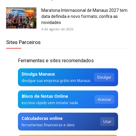
Maratona Internacional de Manaus 2027 tem
data definida e novo formato; confira as
novidades
4 de agosto de 2026
Sites Parceiros
Ferramentas e sites recomendados
Divulga Manaus
Divulgar
divulgue sua empresa grátis em Manaus
Bloco de Notas Online
Acessar
escreva rápido sem instalar nada
Calculadoras online
Usar
ferramentas financeiras e úteis