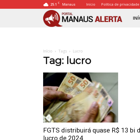
C
25.1
Início
Política de privacidade
Manaus
Porta
INÍ
Mana
Início
Tags
Lucro
Alert
Tag: lucro
FGTS distribuirá quase R$ 13 bi 
lucro de 2024