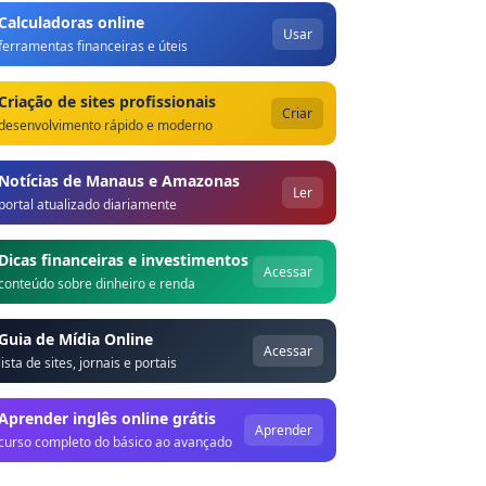
Calculadoras online
Usar
ferramentas financeiras e úteis
Criação de sites profissionais
Criar
desenvolvimento rápido e moderno
Notícias de Manaus e Amazonas
Ler
portal atualizado diariamente
Dicas financeiras e investimentos
Acessar
conteúdo sobre dinheiro e renda
Guia de Mídia Online
Acessar
lista de sites, jornais e portais
Aprender inglês online grátis
Aprender
curso completo do básico ao avançado