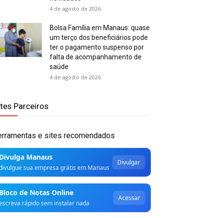
4 de agosto de 2026
Bolsa Família em Manaus: quase
um terço dos beneficiários pode
ter o pagamento suspenso por
falta de acompanhamento de
saúde
4 de agosto de 2026
ites Parceiros
erramentas e sites recomendados
Divulga Manaus
Divulgar
divulgue sua empresa grátis em Manaus
Bloco de Notas Online
Acessar
escreva rápido sem instalar nada