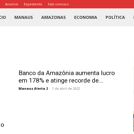
Anuncie
Expediente
Fale conosco
l
CIO
MANAUS
AMAZONAS
ECONOMIA
POLÍTICA
us
a
Banco da Amazônia aumenta lucro
em 178% e atinge recorde de...
Manaus Alerta 2
-
1 de abril de 2022
do