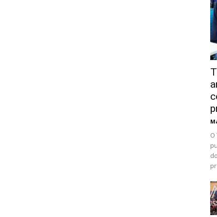
T
a
c
p
Ma
O 
pu
do
pr