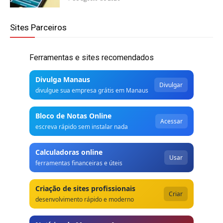
Sites Parceiros
Ferramentas e sites recomendados
Divulga Manaus
Divulgar
divulgue sua empresa grátis em Manaus
Bloco de Notas Online
Acessar
escreva rápido sem instalar nada
Calculadoras online
Usar
ferramentas financeiras e úteis
Criação de sites profissionais
Criar
desenvolvimento rápido e moderno