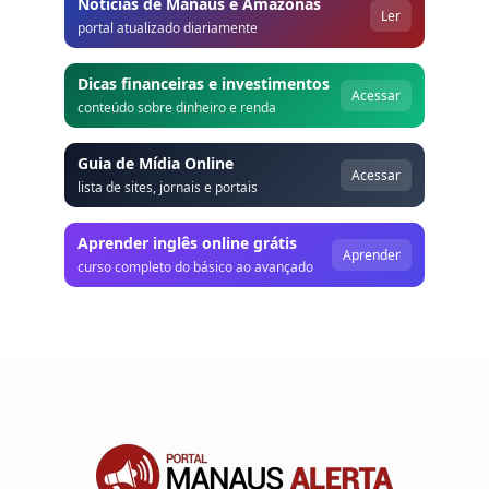
Notícias de Manaus e Amazonas
Ler
portal atualizado diariamente
Dicas financeiras e investimentos
Acessar
conteúdo sobre dinheiro e renda
Guia de Mídia Online
Acessar
lista de sites, jornais e portais
Aprender inglês online grátis
Aprender
curso completo do básico ao avançado