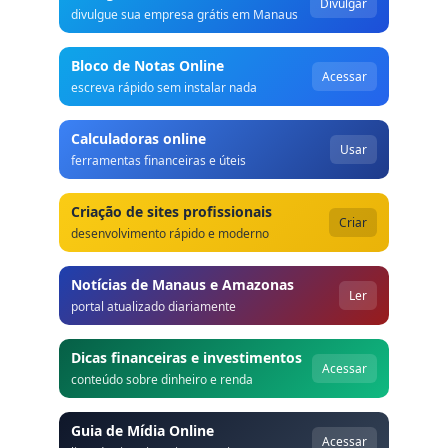
Divulgar
divulgue sua empresa grátis em Manaus
Bloco de Notas Online
Acessar
escreva rápido sem instalar nada
Calculadoras online
Usar
ferramentas financeiras e úteis
Criação de sites profissionais
Criar
desenvolvimento rápido e moderno
Notícias de Manaus e Amazonas
Ler
portal atualizado diariamente
Dicas financeiras e investimentos
Acessar
conteúdo sobre dinheiro e renda
Guia de Mídia Online
Acessar