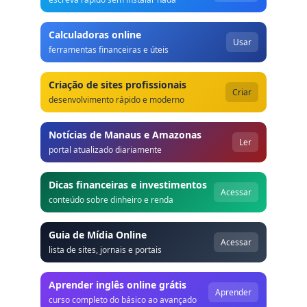
Calculadoras online
Usar
ferramentas financeiras e úteis
Criação de sites profissionais
Criar
desenvolvimento rápido e moderno
Notícias de Manaus e Amazonas
Ler
portal atualizado diariamente
Dicas financeiras e investimentos
Acessar
conteúdo sobre dinheiro e renda
Guia de Mídia Online
Acessar
lista de sites, jornais e portais
Aprender inglês online grátis
Aprender
curso completo do básico ao avançado