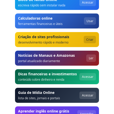
Acessar
escreva rápido sem instalar nada
Calculadoras online
Usar
ferramentas financeiras e úteis
Criação de sites profissionais
Criar
desenvolvimento rápido e moderno
Notícias de Manaus e Amazonas
Ler
portal atualizado diariamente
Dicas financeiras e investimentos
Acessar
conteúdo sobre dinheiro e renda
Guia de Mídia Online
Acessar
lista de sites, jornais e portais
Aprender inglês online grátis
Aprender