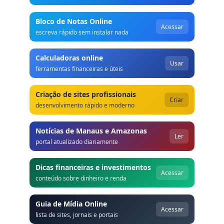
Bloco de Notas Online
Acessar
escreva rápido sem instalar nada
Calculadoras online
Usar
ferramentas financeiras e úteis
Criação de sites profissionais
Criar
desenvolvimento rápido e moderno
Notícias de Manaus e Amazonas
Ler
portal atualizado diariamente
Dicas financeiras e investimentos
Acessar
conteúdo sobre dinheiro e renda
Guia de Mídia Online
Acessar
lista de sites, jornais e portais