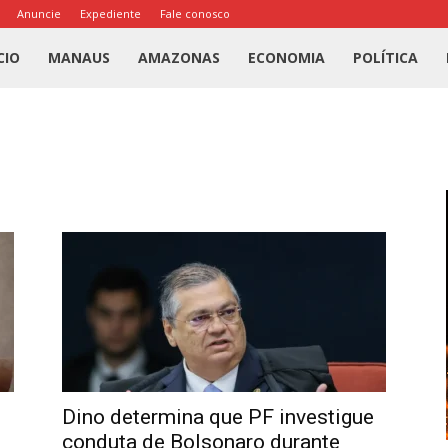
Anuncie
Expediente
Fale conosco
l
CIO
MANAUS
AMAZONAS
ECONOMIA
POLÍTICA
us
a
Dino determina que PF investigue
conduta de Bolsonaro durante