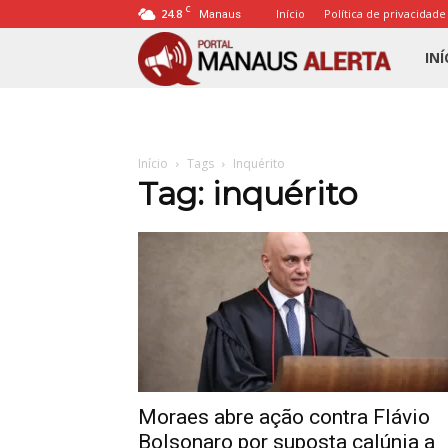
C
24.8
Início
Política de privacidade
Manaus
Porta
INÍ
Mana
Início
Tags
Inquérito
Alert
Tag: inquérito
Moraes abre ação contra Flávio
Bolsonaro por suposta calúnia a