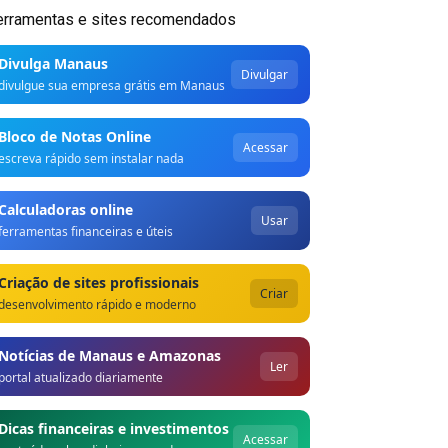
erramentas e sites recomendados
Divulga Manaus
Divulgar
divulgue sua empresa grátis em Manaus
Bloco de Notas Online
Acessar
escreva rápido sem instalar nada
Calculadoras online
Usar
ferramentas financeiras e úteis
Criação de sites profissionais
Criar
desenvolvimento rápido e moderno
Notícias de Manaus e Amazonas
Ler
portal atualizado diariamente
Dicas financeiras e investimentos
Acessar