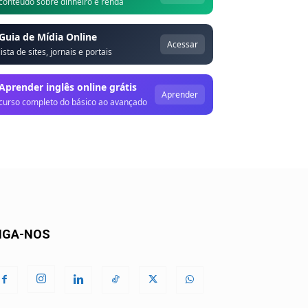
conteúdo sobre dinheiro e renda
Guia de Mídia Online
Acessar
lista de sites, jornais e portais
Aprender inglês online grátis
Aprender
curso completo do básico ao avançado
IGA-NOS