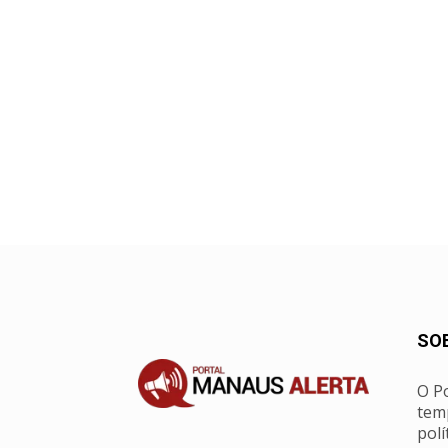
SO
O Po
tem
polí