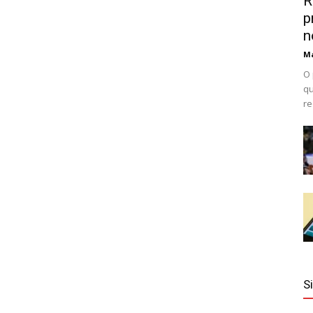
R
p
n
Ma
O 
qu
re
S