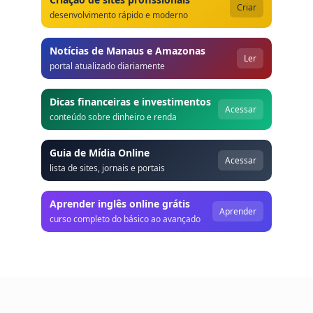
Criar
desenvolvimento rápido e moderno
Notícias de Manaus e Amazonas
Ler
portal atualizado diariamente
Dicas financeiras e investimentos
Acessar
conteúdo sobre dinheiro e renda
Guia de Mídia Online
Acessar
lista de sites, jornais e portais
Aprender inglês online grátis
Aprender
curso completo do básico ao avançado