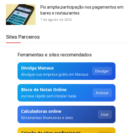
Pix amplia participação nos pagamentos em
bares e restaurantes
7 de agosto de 2026
Sites Parceiros
Ferramentas e sites recomendados
Divulga Manaus
Divulgar
divulgue sua empresa grátis em Manaus
Bloco de Notas Online
Acessar
escreva rápido sem instalar nada
Calculadoras online
Usar
ferramentas financeiras e úteis
Criação de sites profissionais