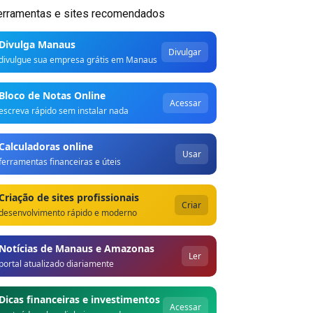
erramentas e sites recomendados
Divulga Manaus
Divulgar
divulgue sua empresa grátis em Manaus
Bloco de Notas Online
Acessar
escreva rápido sem instalar nada
Calculadoras online
Usar
ferramentas financeiras e úteis
Criação de sites profissionais
Criar
desenvolvimento rápido e moderno
Notícias de Manaus e Amazonas
Ler
portal atualizado diariamente
Dicas financeiras e investimentos
Acessar