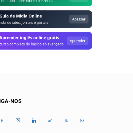
conteúdo sobre dinheiro e renda
Guia de Mídia Online
Acessar
lista de sites, jornais e portais
Aprender inglês online grátis
Aprender
curso completo do básico ao avançado
IGA-NOS