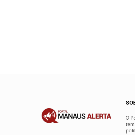
SO
O Po
tem
polí