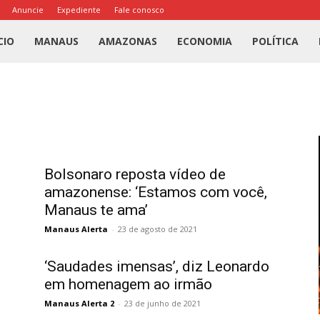
Anuncie
Expediente
Fale conosco
l
CIO
MANAUS
AMAZONAS
ECONOMIA
POLÍTICA
us
a
Bolsonaro reposta vídeo de
amazonense: ‘Estamos com você,
Manaus te ama’
Manaus Alerta
-
23 de agosto de 2021
‘Saudades imensas’, diz Leonardo
em homenagem ao irmão
Manaus Alerta 2
-
23 de junho de 2021