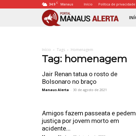
C
34.9
Início
Política de privacidade
Manaus
Porta
INÍ
Mana
Início
Tags
Homenagem
Alert
Tag: homenagem
Jair Renan tatua o rosto de
Bolsonaro no braço
Manaus Alerta
-
30 de agosto de 2021
Amigos fazem passeata e pedem
justiça por jovem morto em
acidente...