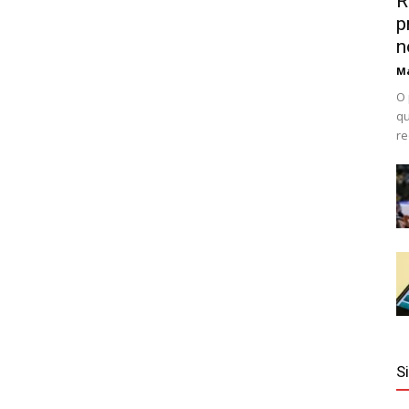
R
p
n
Ma
O 
qu
re
S