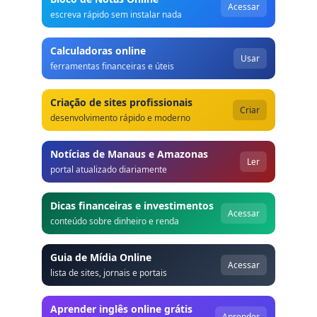
Acessar
escreva rápido sem instalar nada
Calculadoras online
Usar
ferramentas financeiras e úteis
Criação de sites profissionais
Criar
desenvolvimento rápido e moderno
Notícias de Manaus e Amazonas
Ler
portal atualizado diariamente
Dicas financeiras e investimentos
Acessar
conteúdo sobre dinheiro e renda
Guia de Mídia Online
Acessar
lista de sites, jornais e portais
Aprender inglês online grátis
Aprender