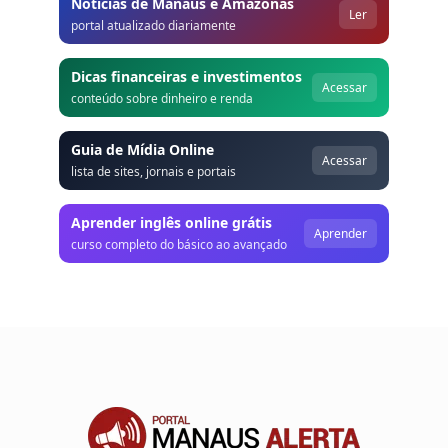
Notícias de Manaus e Amazonas
Ler
portal atualizado diariamente
Dicas financeiras e investimentos
Acessar
conteúdo sobre dinheiro e renda
Guia de Mídia Online
Acessar
lista de sites, jornais e portais
Aprender inglês online grátis
Aprender
curso completo do básico ao avançado