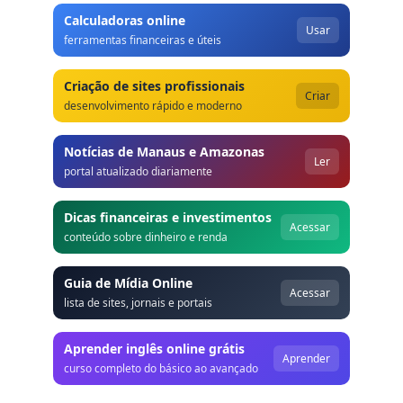
Calculadoras online
Usar
ferramentas financeiras e úteis
Criação de sites profissionais
Criar
desenvolvimento rápido e moderno
Notícias de Manaus e Amazonas
Ler
portal atualizado diariamente
Dicas financeiras e investimentos
Acessar
conteúdo sobre dinheiro e renda
Guia de Mídia Online
Acessar
lista de sites, jornais e portais
Aprender inglês online grátis
Aprender
curso completo do básico ao avançado