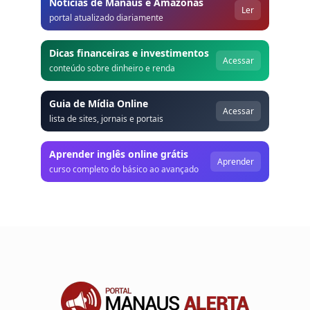
Notícias de Manaus e Amazonas
Ler
portal atualizado diariamente
Dicas financeiras e investimentos
Acessar
conteúdo sobre dinheiro e renda
Guia de Mídia Online
Acessar
lista de sites, jornais e portais
Aprender inglês online grátis
Aprender
curso completo do básico ao avançado