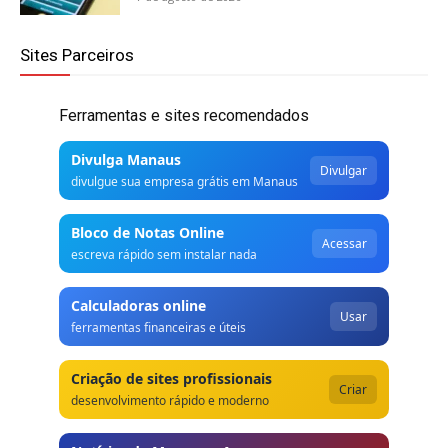
Sites Parceiros
Ferramentas e sites recomendados
Divulga Manaus
Divulgar
divulgue sua empresa grátis em Manaus
Bloco de Notas Online
Acessar
escreva rápido sem instalar nada
Calculadoras online
Usar
ferramentas financeiras e úteis
Criação de sites profissionais
Criar
desenvolvimento rápido e moderno