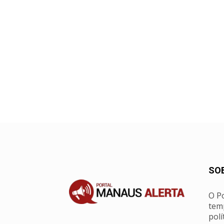
SO
O Po
tem
polí