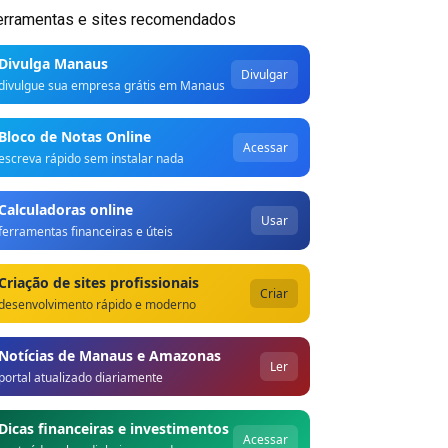
erramentas e sites recomendados
Divulga Manaus
Divulgar
divulgue sua empresa grátis em Manaus
Bloco de Notas Online
Acessar
escreva rápido sem instalar nada
Calculadoras online
Usar
ferramentas financeiras e úteis
Criação de sites profissionais
Criar
desenvolvimento rápido e moderno
Notícias de Manaus e Amazonas
Ler
portal atualizado diariamente
Dicas financeiras e investimentos
Acessar