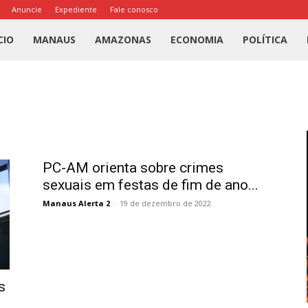
Anuncie
Expediente
Fale conosco
l
CIO
MANAUS
AMAZONAS
ECONOMIA
POLÍTICA
us
a
PC-AM orienta sobre crimes
sexuais em festas de fim de ano...
Manaus Alerta 2
-
19 de dezembro de 2022
s