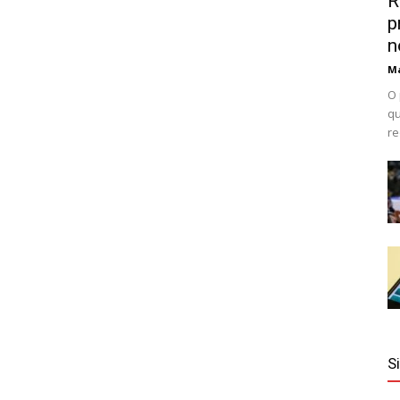
R
p
n
Ma
O 
qu
re
S