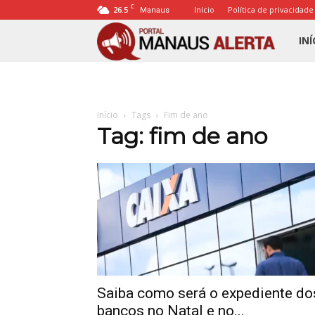
C
26.5
Início
Política de privacidade
Manaus
Porta
INÍ
Mana
Início
Tags
Fim de ano
Alert
Tag: fim de ano
Saiba como será o expediente do
bancos no Natal e no...