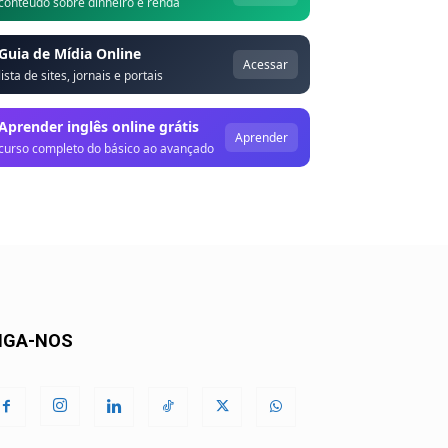
conteúdo sobre dinheiro e renda
Guia de Mídia Online
Acessar
lista de sites, jornais e portais
Aprender inglês online grátis
Aprender
curso completo do básico ao avançado
IGA-NOS