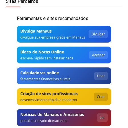
Sites Parceiros
Ferramentas e sites recomendados
Divulga Manaus
Divulgar
divulgue sua empresa grátis em Manaus
Bloco de Notas Online
Acessar
escreva rápido sem instalar nada
Calculadoras online
Usar
ferramentas financeiras e úteis
Criação de sites profissionais
Criar
desenvolvimento rápido e moderno
Notícias de Manaus e Amazonas
Ler
portal atualizado diariamente