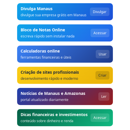
Divulga Manaus
Divulgar
divulgue sua empresa grátis em Manaus
Bloco de Notas Online
Acessar
escreva rápido sem instalar nada
Calculadoras online
Usar
ferramentas financeiras e úteis
Criação de sites profissionais
Criar
desenvolvimento rápido e moderno
Notícias de Manaus e Amazonas
Ler
portal atualizado diariamente
Dicas financeiras e investimentos
Acessar
conteúdo sobre dinheiro e renda